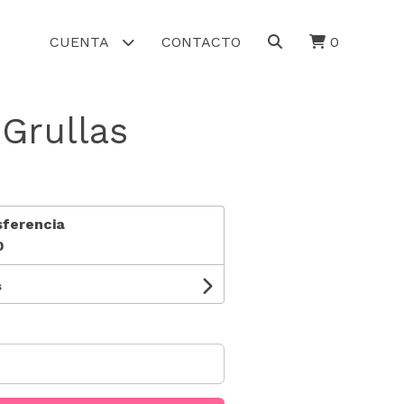
CUENTA
CONTACTO
0
 Grullas
sferencia
0
s