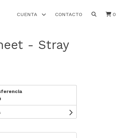
CUENTA
CONTACTO
0
heet - Stray
sferencia
0
s